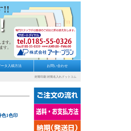
データ入稿方法
お問い合わせ
封筒印刷
封筒名入れドットコム
特色1色印