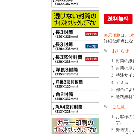
送料無料
表示価格
は、
封
詳細な網点にな
※
お知らせ
封筒の紙
封筒の厚
特注サイ
アミ点、
都合によ
送料無料
※
ご注意
お客様の
す。
発送後、