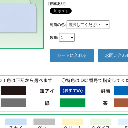
[在庫あり]
封筒の色
:
数量
:
｜