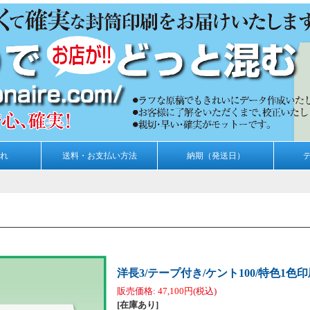
れ
送料・お支払い方法
納期（発送日）
洋長3/テープ付き/ケント100/特色1色印刷
販売価格
:
47,100円
(税込)
[在庫あり]