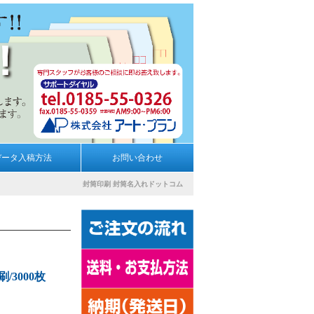
データ入稿方法
お問い合わせ
封筒印刷
封筒名入れドットコム
/3000枚