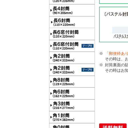
「郵便枠あ
その時は、
封筒裏面の
その時はお