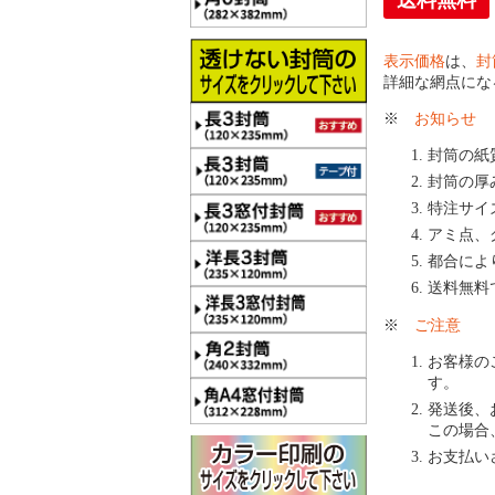
送料無料
表示価格
は、
封
詳細な網点にな
※
お知らせ
封筒の紙
封筒の厚
特注サイ
アミ点、
都合によ
送料無料
※
ご注意
お客様の
す。
発送後、
この場合
お支払い