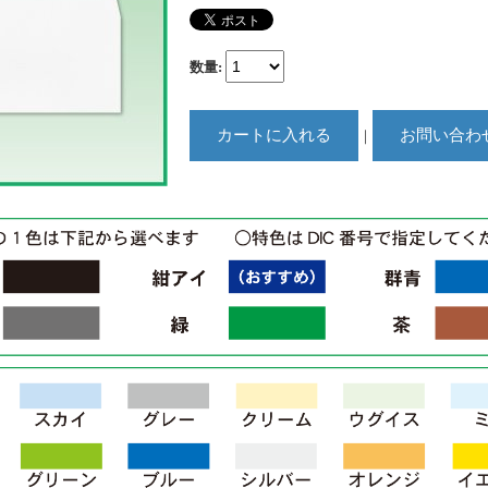
数量
:
｜