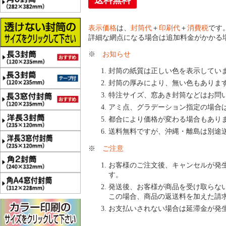
送料無料
表示価格
は、
封筒代
＋
印刷代
＋
消費税
です
詳細な網点になる場合は追加料金がかかる
※
お知らせ
封筒の紙質は正しい色を表示してい
封筒の厚みにより、無い色もありま
特注サイズ、窓あき封筒などはお問
アミ点、グラデーション指定の場合
都合により価格が変わる場合もあり
送料無料ですが、沖縄・離島は別途
※
ご注意
お客様のご注文後、キャンセルが発
す。
発送後、お客様が商品を受け取らな
この場合、商品の返送料を加えた請
お支払いされない場合は延滞金が発