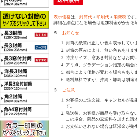
送料無料
表示価格
は、
封筒代
＋
印刷代
＋
消費税
です
詳細な網点になる場合は追加料金がかかる
※
お知らせ
封筒の紙質は正しい色を表示してい
封筒の厚みにより、無い色もありま
特注サイズ、窓あき封筒などはお問
アミ点、グラデーション指定の場合
都合により価格が変わる場合もあり
送料無料ですが、沖縄・離島は別途
※
ご注意
お客様のご注文後、キャンセルが発
す。
発送後、お客様が商品を受け取らな
この場合、商品の返送料を加えた請
お支払いされない場合は延滞金が発