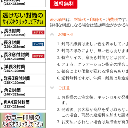
送料無料
表示価格
は、
封筒代
＋
印刷代
＋
消費税
です
詳細な網点になる場合は追加料金がかかる
※
お知らせ
封筒の紙質は正しい色を表示してい
封筒の厚みにより、無い色もありま
特注サイズ、窓あき封筒などはお問
アミ点、グラデーション指定の場合
都合により価格が変わる場合もあり
送料無料ですが、沖縄・離島は別途
※
ご注意
お客様のご注文後、キャンセルが発
す。
発送後、お客様が商品を受け取らな
この場合、商品の返送料を加えた請
お支払いされない場合は延滞金が発