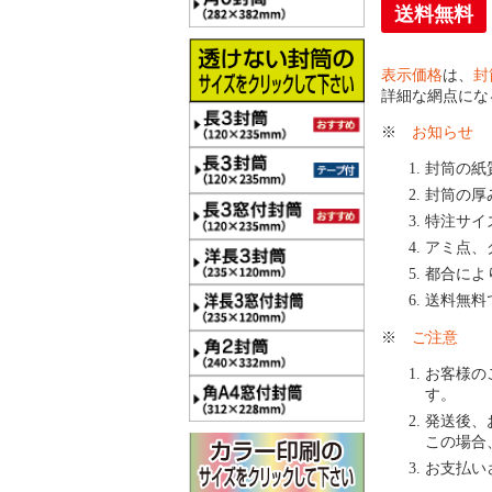
送料無料
表示価格
は、
封
詳細な網点にな
※
お知らせ
封筒の紙
封筒の厚
特注サイ
アミ点、
都合によ
送料無料
※
ご注意
お客様の
す。
発送後、
この場合
お支払い