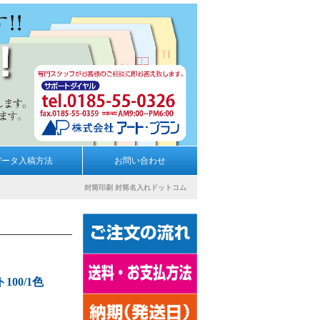
データ入稿方法
お問い合わせ
封筒印刷
封筒名入れドットコム
00/1色