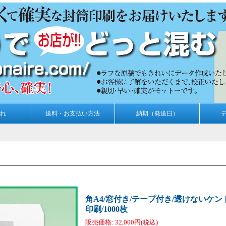
れ
送料・お支払い方法
納期（発送日）
角A4/窓付き/テープ付き/透けないケント1
印刷/1000枚
販売価格
:
32,000円
(税込)