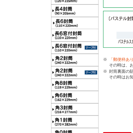
「郵便枠あ
その時は、
封筒裏面の
その時はお