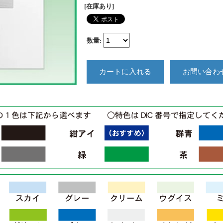
[在庫あり]
数量
:
｜