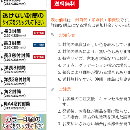
送料無料
表示価格
は、
封筒代
＋
印刷代
＋
消費税
です
詳細な網点になる場合は追加料金がかかる
※
お知らせ
封筒の紙質は正しい色を表示してい
封筒の厚みにより、無い色もありま
特注サイズ、窓あき封筒などはお問
アミ点、グラデーション指定の場合
都合により価格が変わる場合もあり
送料無料ですが、沖縄・離島は別途
※
ご注意
お客様のご注文後、キャンセルが発
す。
発送後、お客様が商品を受け取らな
この場合、商品の返送料を加えた請
お支払いされない場合は延滞金が発