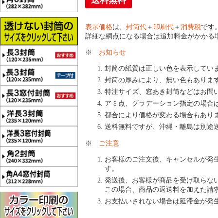
送料無料
表示価格
は、
封筒代
＋
印刷代
＋
消費税
です
詳細な網点になる場合は追加料金がかかる
※
お知らせ
封筒の紙質は正しい色を表示してい
封筒の厚みにより、無い色もありま
特注サイズ、窓あき封筒などはお問
アミ点、グラデーション指定の場合
都合により価格が変わる場合もあり
送料無料ですが、沖縄・離島は別途
※
ご注意
お客様のご注文後、キャンセルが発
す。
発送後、お客様が商品を受け取らな
この場合、商品の返送料を加えた請
お支払いされない場合は延滞金が発