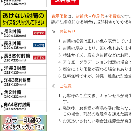
送料無料
表示価格
は、
封筒代
＋
印刷代
＋
消費税
です
詳細な網点になる場合は追加料金がかかる
※
お知らせ
封筒の紙質は正しい色を表示してい
封筒の厚みにより、無い色もありま
特注サイズ、窓あき封筒などはお問
アミ点、グラデーション指定の場合
都合により価格が変わる場合もあり
送料無料ですが、沖縄・離島は別途
※
ご注意
お客様のご注文後、キャンセルが発
す。
発送後、お客様が商品を受け取らな
この場合、商品の返送料を加えた請
お支払いされない場合は延滞金が発