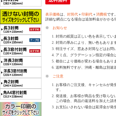
送料無料
表示価格
は、
封筒代
＋
印刷代
＋
消費税
です
詳細な網点になる場合は追加料金がかかる
※
お知らせ
封筒の紙質は正しい色を表示してい
封筒の厚みにより、無い色もありま
特注サイズ、窓あき封筒などはお問
アミ点、グラデーション指定の場合
都合により価格が変わる場合もあり
送料無料ですが、沖縄・離島は別途
※
ご注意
お客様のご注文後、キャンセルが発
す。
発送後、お客様が商品を受け取らな
この場合、商品の返送料を加えた請
お支払いされない場合は延滞金が発