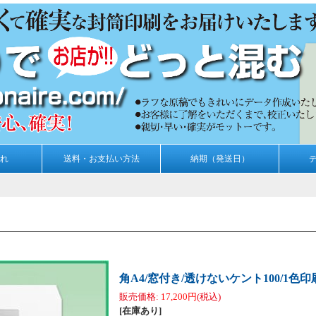
れ
送料・お支払い方法
納期（発送日）
角A4/窓付き/透けないケント100/1色印刷
販売価格
:
17,200円
(税込)
[在庫あり]