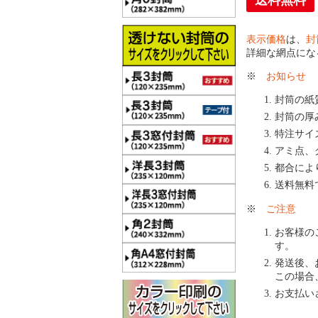
送料無料
表示価格
は、
封
詳細な網点にな
※
お知らせ
封筒の紙
封筒の厚
特注サイ
アミ点、
都合によ
送料無料
※
ご注意
お客様の
す。
発送後、
この場合
お支払い