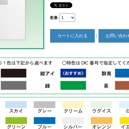
数量
:
｜