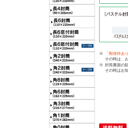
「郵便枠あ
その時は、
封筒裏面の
その時はお