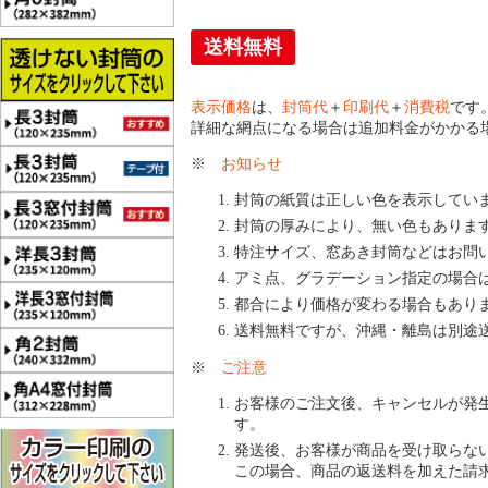
送料無料
表示価格
は、
封筒代
＋
印刷代
＋
消費税
です
詳細な網点になる場合は追加料金がかかる
※
お知らせ
封筒の紙質は正しい色を表示してい
封筒の厚みにより、無い色もありま
特注サイズ、窓あき封筒などはお問
アミ点、グラデーション指定の場合
都合により価格が変わる場合もあり
送料無料ですが、沖縄・離島は別途
※
ご注意
お客様のご注文後、キャンセルが発
す。
発送後、お客様が商品を受け取らな
この場合、商品の返送料を加えた請