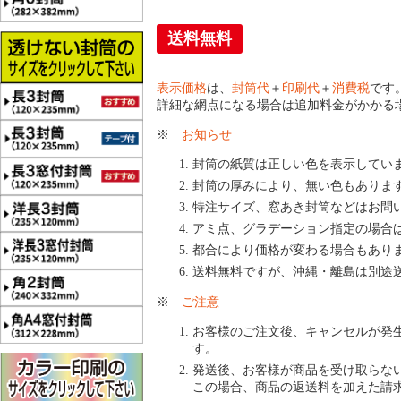
送料無料
表示価格
は、
封筒代
＋
印刷代
＋
消費税
です
詳細な網点になる場合は追加料金がかかる
※
お知らせ
封筒の紙質は正しい色を表示してい
封筒の厚みにより、無い色もありま
特注サイズ、窓あき封筒などはお問
アミ点、グラデーション指定の場合
都合により価格が変わる場合もあり
送料無料ですが、沖縄・離島は別途
※
ご注意
お客様のご注文後、キャンセルが発
す。
発送後、お客様が商品を受け取らな
この場合、商品の返送料を加えた請