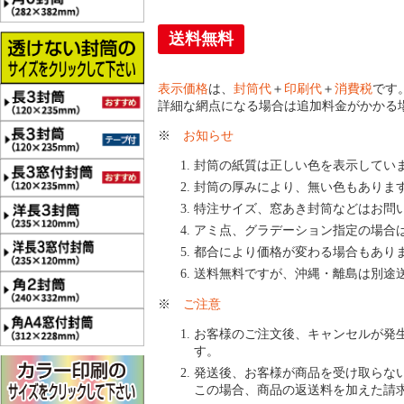
送料無料
表示価格
は、
封筒代
＋
印刷代
＋
消費税
です
詳細な網点になる場合は追加料金がかかる
※
お知らせ
封筒の紙質は正しい色を表示してい
封筒の厚みにより、無い色もありま
特注サイズ、窓あき封筒などはお問
アミ点、グラデーション指定の場合
都合により価格が変わる場合もあり
送料無料ですが、沖縄・離島は別途
※
ご注意
お客様のご注文後、キャンセルが発
す。
発送後、お客様が商品を受け取らな
この場合、商品の返送料を加えた請