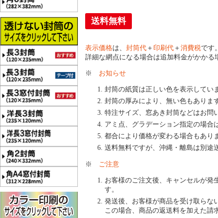
送料無料
表示価格
は、
封筒代
＋
印刷代
＋
消費税
です
詳細な網点になる場合は追加料金がかかる
※
お知らせ
封筒の紙質は正しい色を表示してい
封筒の厚みにより、無い色もありま
特注サイズ、窓あき封筒などはお問
アミ点、グラデーション指定の場合
都合により価格が変わる場合もあり
送料無料ですが、沖縄・離島は別途
※
ご注意
お客様のご注文後、キャンセルが発
す。
発送後、お客様が商品を受け取らな
この場合、商品の返送料を加えた請