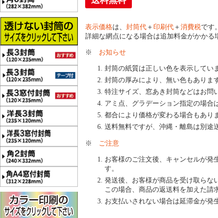
送料無料
表示価格
は、
封筒代
＋
印刷代
＋
消費税
です
詳細な網点になる場合は追加料金がかかる
※
お知らせ
封筒の紙質は正しい色を表示してい
封筒の厚みにより、無い色もありま
特注サイズ、窓あき封筒などはお問
アミ点、グラデーション指定の場合
都合により価格が変わる場合もあり
送料無料ですが、沖縄・離島は別途
※
ご注意
お客様のご注文後、キャンセルが発
す。
発送後、お客様が商品を受け取らな
この場合、商品の返送料を加えた請
お支払いされない場合は延滞金が発