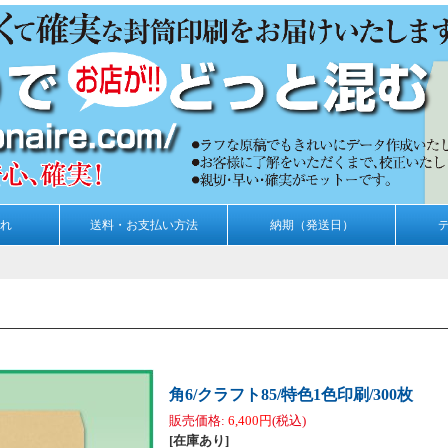
れ
送料・お支払い方法
納期（発送日）
角6/クラフト85/特色1色印刷/300枚
販売価格
:
6,400円
(税込)
[在庫あり]