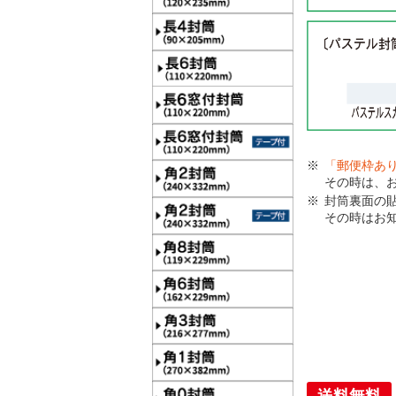
「郵便枠あ
その時は、
封筒裏面の
その時はお