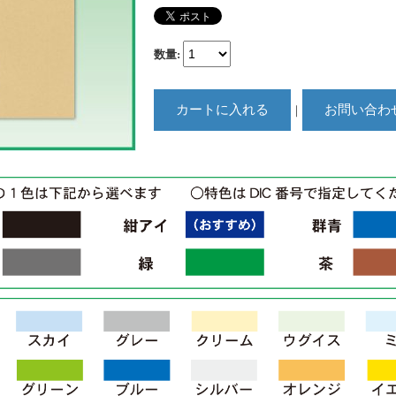
数量
:
｜