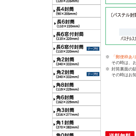
「郵便枠あ
その時は、
封筒裏面の
その時はお