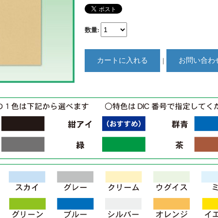
数量
:
｜