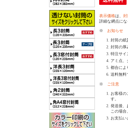
送料無料
表示価格
は、
封
詳細な網点にな
※
お知らせ
封筒の紙
封筒の厚
特注サイ
アミ点、
都合によ
送料無料
※
ご注意
お客様の
す。
発送後、
この場合
お支払い