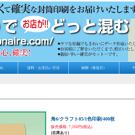
れ
送料・お支払い方法
納期（発送日）
角6/クラフト85/1色印刷/400枚
販売価格
:
7,200円
(税込)
[在庫あり]