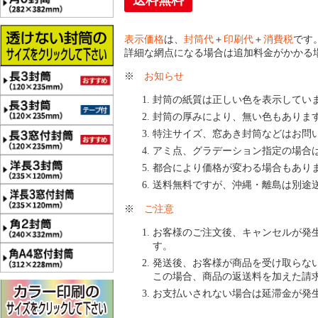
送料無料
表示価格
は、
封筒代
＋
印刷代
＋
消費税
です
詳細な網点になる場合は追加料金がかかる
※
お知らせ
封筒の紙質は正しい色を表示してい
封筒の厚みにより、無い色もありま
特注サイズ、窓あき封筒などはお問
アミ点、グラデーション指定の場合
都合により価格が変わる場合もあり
送料無料ですが、沖縄・離島は別途
※
ご注意
お客様のご注文後、キャンセルが発
す。
発送後、お客様が商品を受け取らな
この場合、商品の返送料を加えた請
お支払いされない場合は延滞金が発