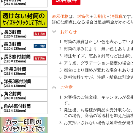
送料無料
表示価格
は、
封筒代
＋
印刷代
＋
消費税
です
詳細な網点になる場合は追加料金がかかる
※
お知らせ
封筒の紙質は正しい色を表示してい
封筒の厚みにより、無い色もありま
特注サイズ、窓あき封筒などはお問
アミ点、グラデーション指定の場合
都合により価格が変わる場合もあり
送料無料ですが、沖縄・離島は別途
※
ご注意
お客様のご注文後、キャンセルが発
す。
発送後、お客様が商品を受け取らな
この場合、商品の返送料を加えた請
お支払いされない場合は延滞金が発