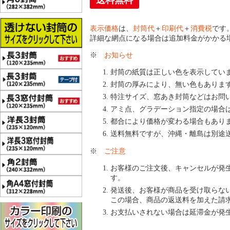
送料無料
表示価格
は、
封筒代
＋
印刷代
＋
消費税
です
詳細な網点になる場合は追加料金がかかる
※
お知らせ
封筒の紙質は正しい色を表示してい
封筒の厚みにより、無い色もありま
特注サイズ、窓あき封筒などはお問
アミ点、グラデーション指定の場合
都合により価格が変わる場合もあり
送料無料ですが、沖縄・離島は別途
※
ご注意
お客様のご注文後、キャンセルが発
す。
発送後、お客様が商品を受け取らな
この場合、商品の返送料を加えた請
お支払いされない場合は延滞金が発