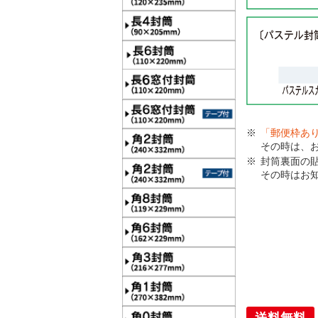
「郵便枠あ
その時は、
封筒裏面の
その時はお