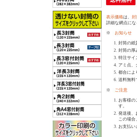
送料無料
表示価格
は、
封
詳細な網点にな
※
お知らせ
封筒の紙
封筒の厚
特注サイ
アミ点、
都合によ
送料無料
※
ご注意
お客様の
す。
発送後、
この場合
お支払い