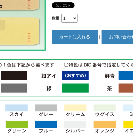
数量
:
｜