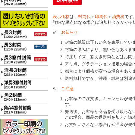
送料無料
表示価格
は、
封筒代
＋
印刷代
＋
消費税
です
詳細な網点になる場合は追加料金がかかる
※
お知らせ
封筒の紙質は正しい色を表示してい
封筒の厚みにより、無い色もありま
特注サイズ、窓あき封筒などはお問
アミ点、グラデーション指定の場合
都合により価格が変わる場合もあり
送料無料ですが、沖縄・離島は別途
※
ご注意
お客様のご注文後、キャンセルが発
す。
発送後、お客様が商品を受け取らな
この場合、商品の返送料を加えた請
お支払いされない場合は延滞金が発