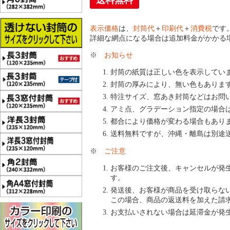
送料無料
表示価格
は、
封筒代
＋
印刷代
＋
消費税
です
詳細な網点になる場合は追加料金がかかる
※
お知らせ
封筒の紙質は正しい色を表示してい
封筒の厚みにより、無い色もありま
特注サイズ、窓あき封筒などはお問
アミ点、グラデーション指定の場合
都合により価格が変わる場合もあり
送料無料ですが、沖縄・離島は別途
※
ご注意
お客様のご注文後、キャンセルが発
す。
発送後、お客様が商品を受け取らな
この場合、商品の返送料を加えた請
お支払いされない場合は延滞金が発