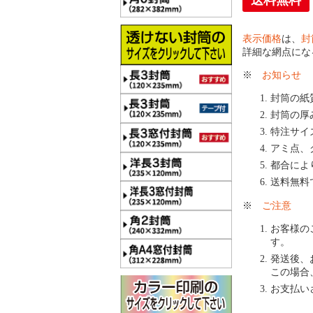
送料無料
表示価格
は、
封
詳細な網点にな
※
お知らせ
封筒の紙
封筒の厚
特注サイ
アミ点、
都合によ
送料無料
※
ご注意
お客様の
す。
発送後、
この場合
お支払い