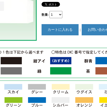
数量
:
｜