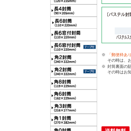
「郵便枠あ
その時は、
封筒裏面の
その時はお