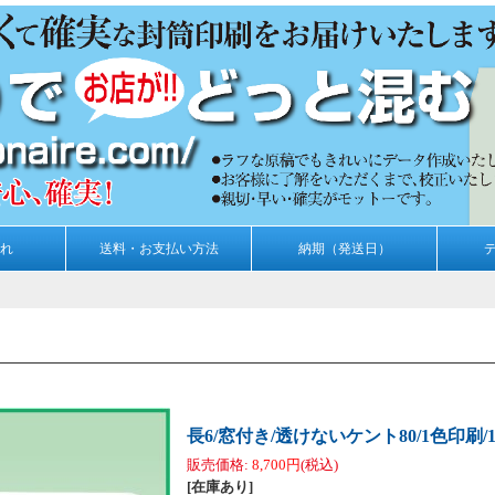
れ
送料・お支払い方法
納期（発送日）
長6/窓付き/透けないケント80/1色印刷/1
販売価格
:
8,700円
(税込)
[在庫あり]