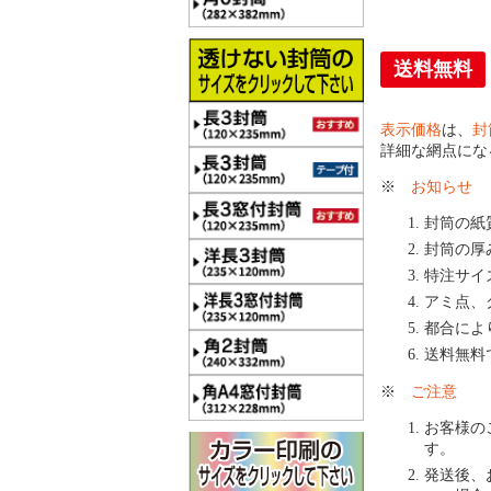
送料無料
表示価格
は、
封
詳細な網点にな
※
お知らせ
封筒の紙
封筒の厚
特注サイ
アミ点、
都合によ
送料無料
※
ご注意
お客様の
す。
発送後、