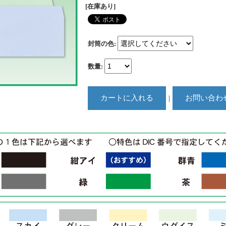
[在庫あり]
封筒の色
:
数量
:
｜