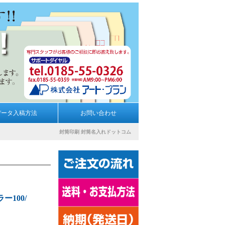
データ入稿方法
お問い合わせ
封筒印刷
封筒名入れドットコム
100/