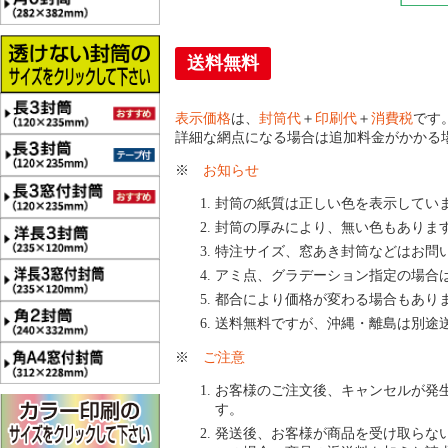
送料無料
表示価格
は、
封筒代
＋
印刷代
＋
消費税
です
詳細な網点になる場合は追加料金がかかる
※
お知らせ
封筒の紙質は正しい色を表示してい
封筒の厚みにより、無い色もありま
特注サイズ、窓あき封筒などはお問
アミ点、グラデーション指定の場合
都合により価格が変わる場合もあり
送料無料ですが、沖縄・離島は別途
※
ご注意
お客様のご注文後、キャンセルが発
す。
発送後、お客様が商品を受け取らな