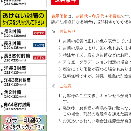
送料無料
表示価格
は、
封筒代
＋
印刷代
＋
消費税
です
詳細な網点になる場合は追加料金がかかる
※
お知らせ
封筒の紙質は正しい色を表示してい
封筒の厚みにより、無い色もありま
特注サイズ、窓あき封筒などはお問
アミ点、グラデーション指定の場合
都合により価格が変わる場合もあり
送料無料ですが、沖縄・離島は別途
※
ご注意
お客様のご注文後、キャンセルが発
す。
発送後、お客様が商品を受け取らな
この場合、商品の返送料を加えた請
お支払いされない場合は延滞金が発