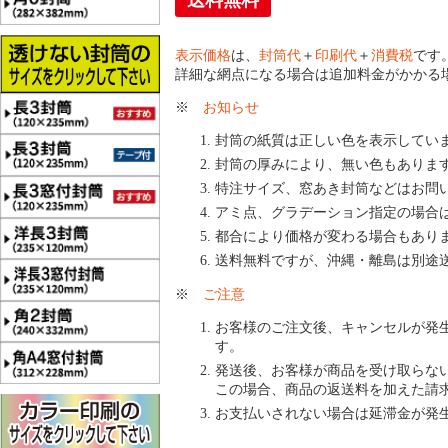
送料無料
表示価格
は、
封筒代
＋
印刷代
＋
消費税
です
詳細な網点になる場合は追加料金がかかる
※
お知らせ
封筒の紙質は正しい色を表示してい
封筒の厚みにより、無い色もありま
特注サイズ、窓あき封筒などはお問
アミ点、グラデーション指定の場合
都合により価格が変わる場合もあり
送料無料ですが、沖縄・離島は別途
※
ご注意
お客様のご注文後、キャンセルが発
す。
発送後、お客様が商品を受け取らな
この場合、商品の返送料を加えた請
お支払いされない場合は延滞金が発