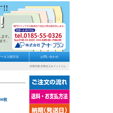
データ入稿方法
お問い合わせ
封筒印刷
封筒名入れドットコム
00枚