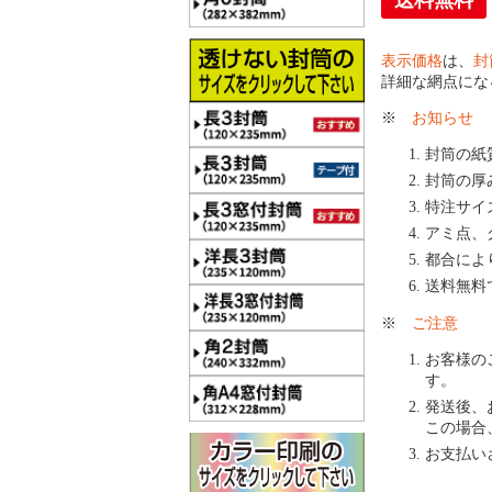
送料無料
表示価格
は、
封
詳細な網点にな
※
お知らせ
封筒の紙
封筒の厚
特注サイ
アミ点、
都合によ
送料無料
※
ご注意
お客様の
す。
発送後、
この場合
お支払い