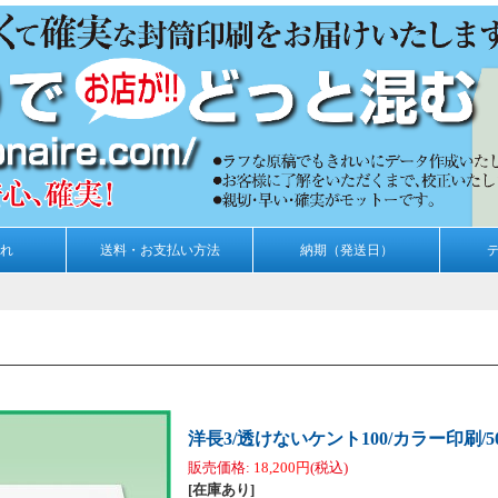
れ
送料・お支払い方法
納期（発送日）
洋長3/透けないケント100/カラー印刷/5
販売価格
:
18,200円
(税込)
[在庫あり]