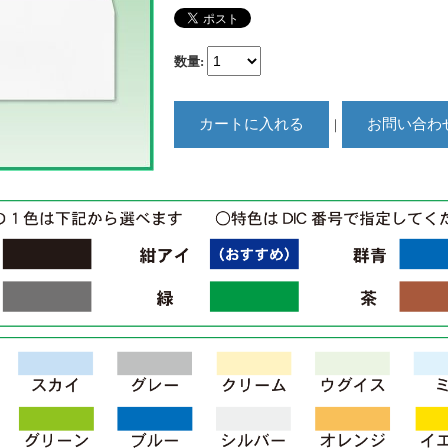
数量
:
｜