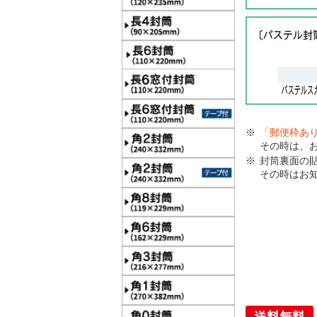
「郵便枠あ
その時は、
封筒裏面の
その時はお