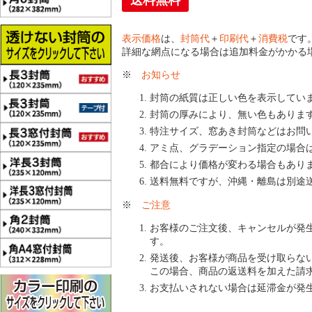
送料無料
表示価格
は、
封筒代
＋
印刷代
＋
消費税
です
詳細な網点になる場合は追加料金がかかる
※
お知らせ
封筒の紙質は正しい色を表示してい
封筒の厚みにより、無い色もありま
特注サイズ、窓あき封筒などはお問
アミ点、グラデーション指定の場合
都合により価格が変わる場合もあり
送料無料ですが、沖縄・離島は別途
※
ご注意
お客様のご注文後、キャンセルが発
す。
発送後、お客様が商品を受け取らな
この場合、商品の返送料を加えた請
お支払いされない場合は延滞金が発