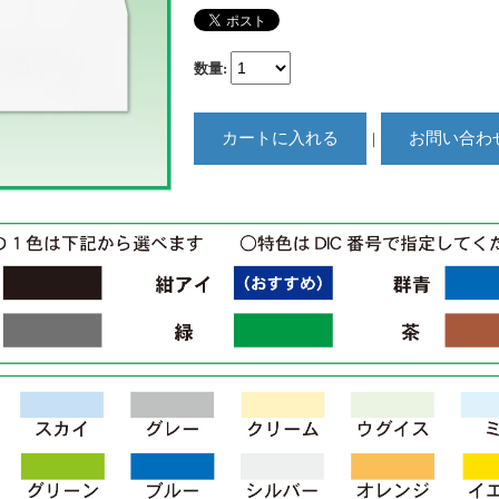
数量
:
｜