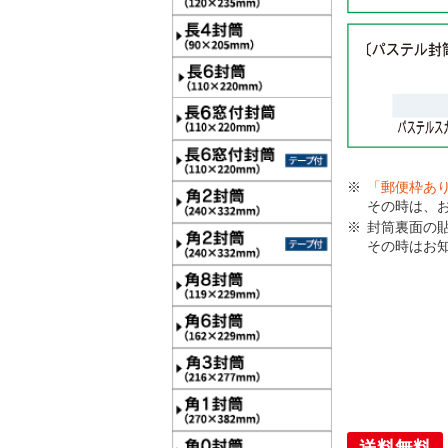
「郵便枠あ
その時は、
封筒裏面の
その時はお