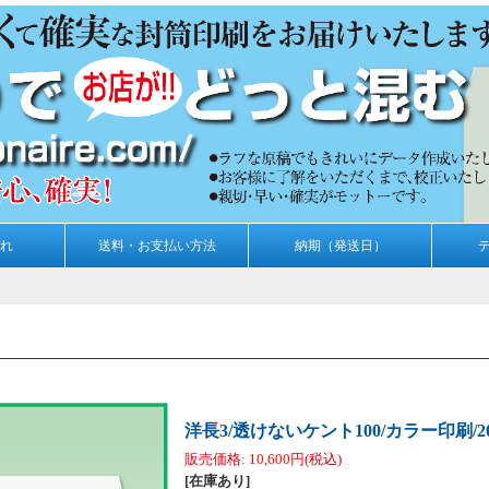
れ
送料・お支払い方法
納期（発送日）
洋長3/透けないケント100/カラー印刷/2
販売価格
:
10,600円
(税込)
[在庫あり]