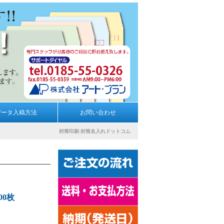
データ入稿方法
お問い合わせ
封筒印刷
封筒名入れドットコム
00枚