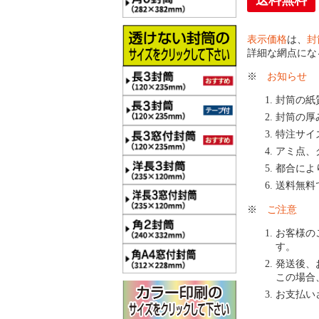
送料無料
表示価格
は、
封
詳細な網点にな
※
お知らせ
封筒の紙
封筒の厚
特注サイ
アミ点、
都合によ
送料無料
※
ご注意
お客様の
す。
発送後、
この場合
お支払い