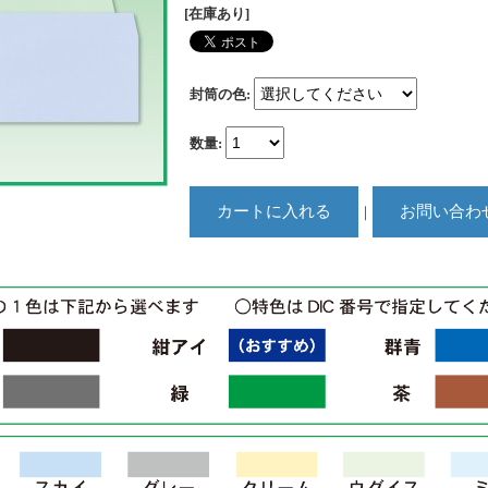
[在庫あり]
封筒の色
:
数量
:
｜