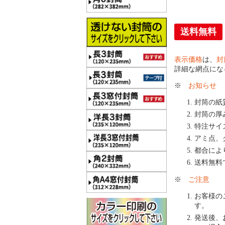
送料無料
表示価格
は、
封
詳細な網点にな
※
お知らせ
封筒の紙
封筒の厚
特注サイ
アミ点、
都合によ
送料無料
※
ご注意
お客様の
す。
発送後、