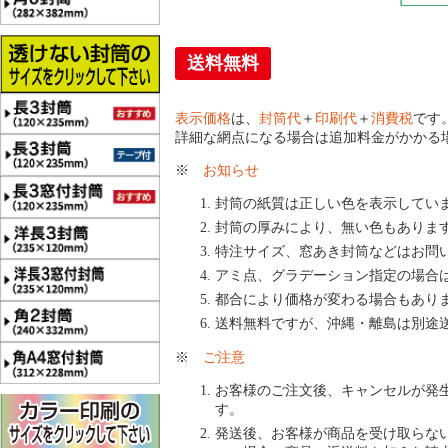
送料無料
表示価格
は、
封筒代
＋
印刷代
＋
消費税
です
詳細な網点になる場合は追加料金がかかる
※
お知らせ
封筒の紙質は正しい色を表示してい
封筒の厚みにより、無い色もありま
特注サイズ、窓あき封筒などはお問
アミ点、グラデーション指定の場合
都合により価格が変わる場合もあり
送料無料ですが、沖縄・離島は別途
※
ご注意
お客様のご注文後、キャンセルが発
す。
発送後、お客様が商品を受け取らな