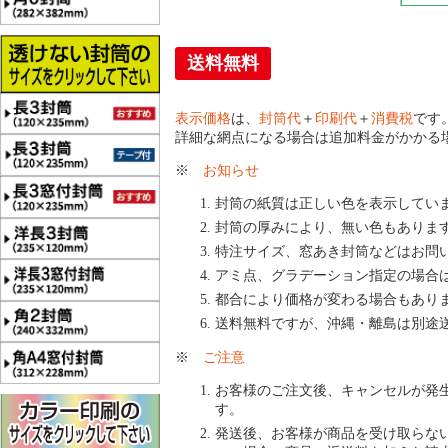
送料無料
表示価格
は、
封筒代
＋
印刷代
＋
消費税
です
詳細な網点になる場合は追加料金がかかる
※
お知らせ
封筒の紙質は正しい色を表示してい
封筒の厚みにより、無い色もありま
特注サイズ、窓あき封筒などはお問
アミ点、グラデーション指定の場合
都合により価格が変わる場合もあり
送料無料ですが、沖縄・離島は別途
※
ご注意
お客様のご注文後、キャンセルが発
す。
発送後、お客様が商品を受け取らな