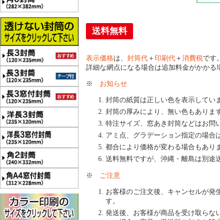
送料無料
表示価格
は、
封筒代
＋
印刷代
＋
消費税
です
詳細な網点になる場合は追加料金がかかる
※
お知らせ
封筒の紙質は正しい色を表示してい
封筒の厚みにより、無い色もありま
特注サイズ、窓あき封筒などはお問
アミ点、グラデーション指定の場合
都合により価格が変わる場合もあり
送料無料ですが、沖縄・離島は別途
※
ご注意
お客様のご注文後、キャンセルが発
す。
発送後、お客様が商品を受け取らな