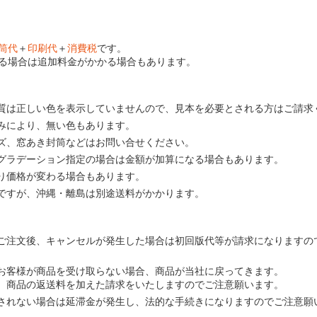
筒代
＋
印刷代
＋
消費税
です。
る場合は追加料金がかかる場合もあります。
質は正しい色を表示していませんので、見本を必要とされる方はご請求
みにより、無い色もあります。
ズ、窓あき封筒などはお問い合せください。
グラデーション指定の場合は金額が加算になる場合もあります。
り価格が変わる場合もあります。
ですが、沖縄・離島は別途送料がかかります。
ご注文後、キャンセルが発生した場合は初回版代等が請求になりますの
お客様が商品を受け取らない場合、商品が当社に戻ってきます。
、商品の返送料を加えた請求をいたしますのでご注意願います。
されない場合は延滞金が発生し、法的な手続きになりますのでご注意願