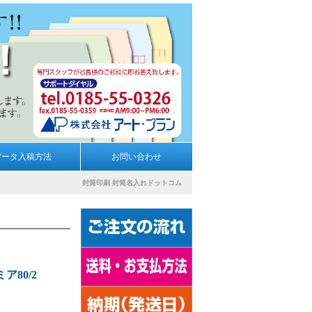
データ入稿方法
お問い合わせ
封筒印刷
封筒名入れドットコム
80/2