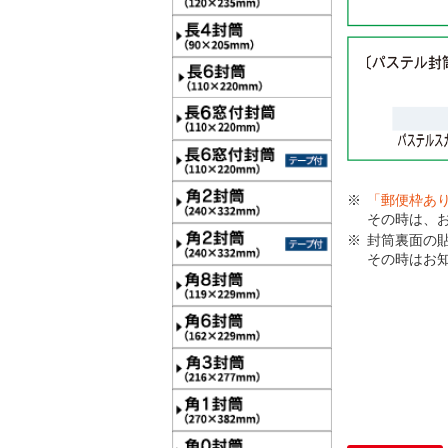
「郵便枠あ
その時は、
封筒裏面の
その時はお