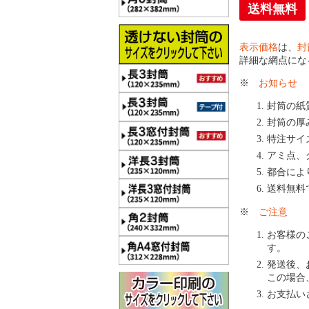
送料無料
表示価格
は、
封
詳細な網点にな
※
お知らせ
封筒の紙
封筒の厚
特注サイ
アミ点、
都合によ
送料無料
※
ご注意
お客様の
す。
発送後、
この場合
お支払い