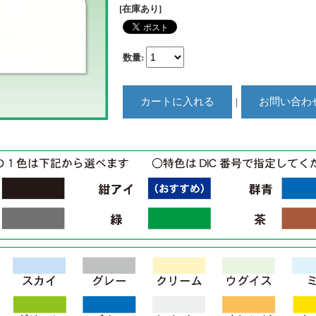
[在庫あり]
数量
:
｜