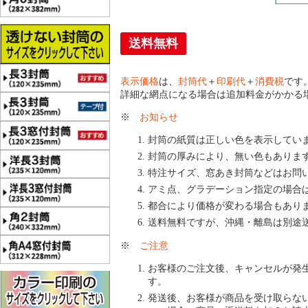
送料無料
表示価格
は、
封筒代
＋
印刷代
＋
消費税
です
詳細な網点になる場合は追加料金がかかる
※
お知らせ
封筒の紙質は正しい色を表示してい
封筒の厚みにより、無い色もありま
特注サイズ、窓あき封筒などはお問
アミ点、グラデーション指定の場合
都合により価格が変わる場合もあり
送料無料ですが、沖縄・離島は別途
※
ご注意
お客様のご注文後、キャンセルが発
す。
発送後、お客様が商品を受け取らな