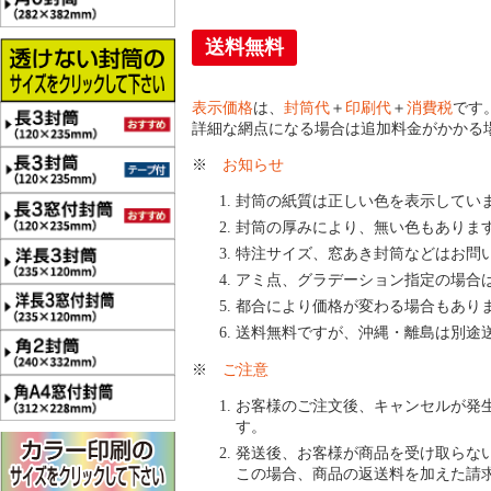
送料無料
表示価格
は、
封筒代
＋
印刷代
＋
消費税
です
詳細な網点になる場合は追加料金がかかる
※
お知らせ
封筒の紙質は正しい色を表示してい
封筒の厚みにより、無い色もありま
特注サイズ、窓あき封筒などはお問
アミ点、グラデーション指定の場合
都合により価格が変わる場合もあり
送料無料ですが、沖縄・離島は別途
※
ご注意
お客様のご注文後、キャンセルが発
す。
発送後、お客様が商品を受け取らな
この場合、商品の返送料を加えた請