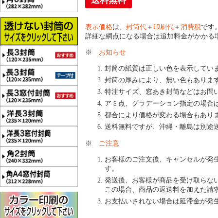
送料無料
表示価格
は、
封筒代
＋
印刷代
＋
消費税
です
詳細な網点になる場合は追加料金がかかる
※
お知らせ
封筒の紙質は正しい色を表示してい
封筒の厚みにより、無い色もありま
特注サイズ、窓あき封筒などはお問
アミ点、グラデーション指定の場合
都合により価格が変わる場合もあり
送料無料ですが、沖縄・離島は別途
※
ご注意
お客様のご注文後、キャンセルが発
す。
発送後、お客様が商品を受け取らな
この場合、商品の返送料を加えた請
お支払いされない場合は延滞金が発