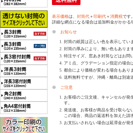
送料無料
表示価格
は、
封筒代
＋
印刷代
＋
消費税
です
詳細な網点になる場合は追加料金がかかる
※
お知らせ
封筒の紙質は正しい色を表示してい
封筒の厚みにより、無い色もありま
特注サイズ、窓あき封筒などはお問
アミ点、グラデーション指定の場合
都合により価格が変わる場合もあり
送料無料ですが、沖縄・離島は別途
※
ご注意
お客様のご注文後、キャンセルが発
す。
発送後、お客様が商品を受け取らな
この場合、商品の返送料を加えた請
お支払いされない場合は延滞金が発