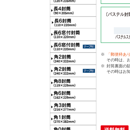
「郵便枠あ
その時は、
封筒裏面の
その時はお