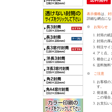
送料無料
表示価格
は、
封
詳細な網点にな
※
お知らせ
封筒の紙
封筒の厚
特注サイ
アミ点、
都合によ
送料無料
※
ご注意
お客様の
す。
発送後、
この場合
お支払い