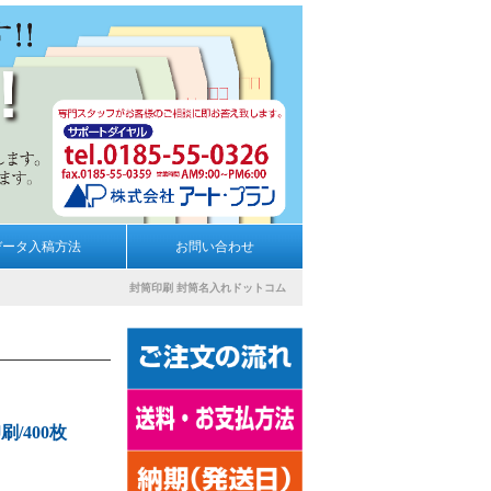
データ入稿方法
お問い合わせ
封筒印刷
封筒名入れドットコム
刷/400枚