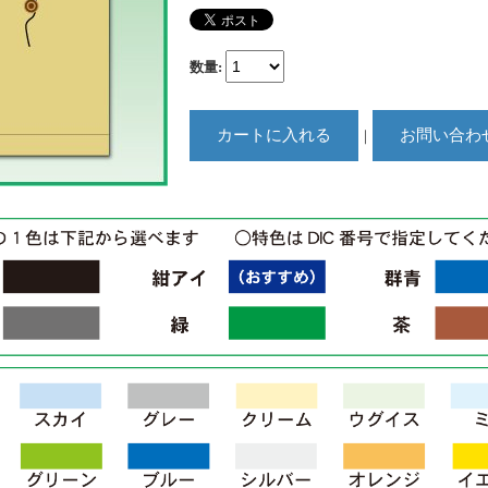
数量
:
｜