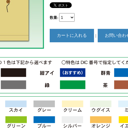
数量
:
｜