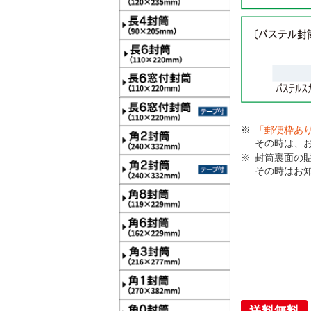
「郵便枠あ
その時は、
封筒裏面の
その時はお