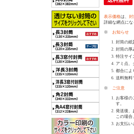
送料無料
表示価格
は、
封
詳細な網点にな
※
お知らせ
封筒の紙
封筒の厚
特注サイ
アミ点、
都合によ
送料無料
※
ご注意
お客様の
す。
発送後、
この場合
お支払い