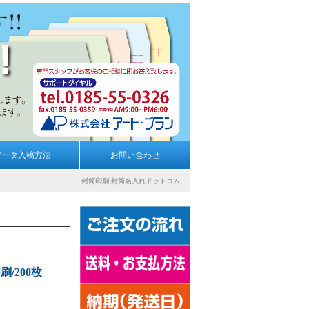
データ入稿方法
お問い合わせ
封筒印刷
封筒名入れドットコム
刷/200枚