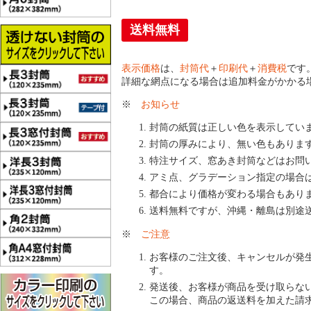
送料無料
表示価格
は、
封筒代
＋
印刷代
＋
消費税
です
詳細な網点になる場合は追加料金がかかる
※
お知らせ
封筒の紙質は正しい色を表示してい
封筒の厚みにより、無い色もありま
特注サイズ、窓あき封筒などはお問
アミ点、グラデーション指定の場合
都合により価格が変わる場合もあり
送料無料ですが、沖縄・離島は別途
※
ご注意
お客様のご注文後、キャンセルが発
す。
発送後、お客様が商品を受け取らな
この場合、商品の返送料を加えた請