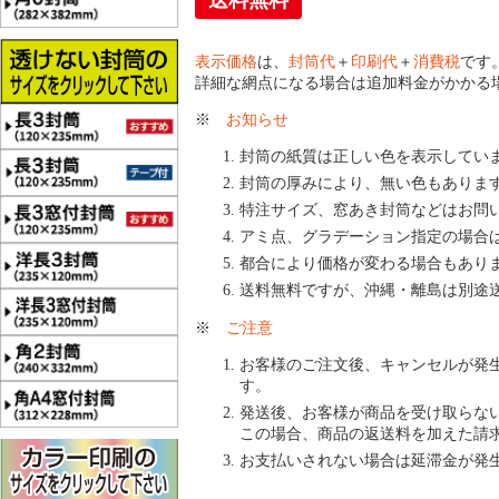
送料無料
表示価格
は、
封筒代
＋
印刷代
＋
消費税
です
詳細な網点になる場合は追加料金がかかる
※
お知らせ
封筒の紙質は正しい色を表示してい
封筒の厚みにより、無い色もありま
特注サイズ、窓あき封筒などはお問
アミ点、グラデーション指定の場合
都合により価格が変わる場合もあり
送料無料ですが、沖縄・離島は別途
※
ご注意
お客様のご注文後、キャンセルが発
す。
発送後、お客様が商品を受け取らな
この場合、商品の返送料を加えた請
お支払いされない場合は延滞金が発