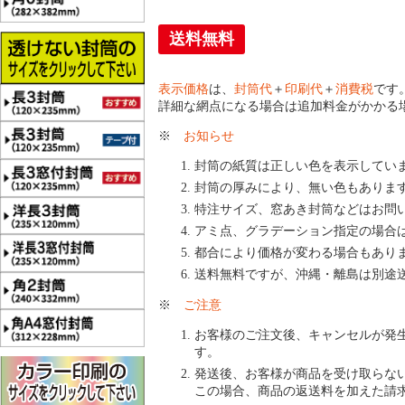
送料無料
表示価格
は、
封筒代
＋
印刷代
＋
消費税
です
詳細な網点になる場合は追加料金がかかる
※
お知らせ
封筒の紙質は正しい色を表示してい
封筒の厚みにより、無い色もありま
特注サイズ、窓あき封筒などはお問
アミ点、グラデーション指定の場合
都合により価格が変わる場合もあり
送料無料ですが、沖縄・離島は別途
※
ご注意
お客様のご注文後、キャンセルが発
す。
発送後、お客様が商品を受け取らな
この場合、商品の返送料を加えた請