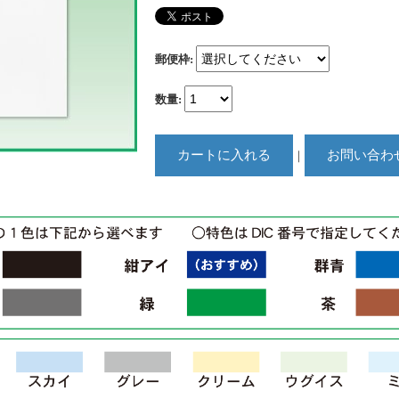
郵便枠
:
数量
:
｜