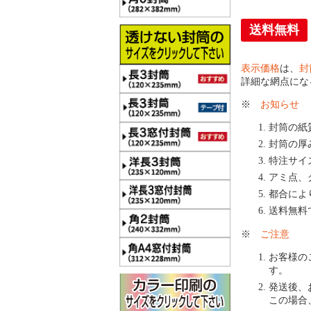
送料無料
表示価格
は、
封
詳細な網点にな
※
お知らせ
封筒の紙
封筒の厚
特注サイ
アミ点、
都合によ
送料無料
※
ご注意
お客様の
す。
発送後、
この場合