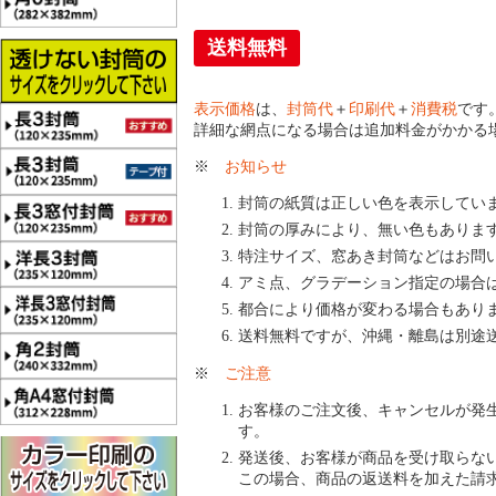
送料無料
表示価格
は、
封筒代
＋
印刷代
＋
消費税
です
詳細な網点になる場合は追加料金がかかる
※
お知らせ
封筒の紙質は正しい色を表示してい
封筒の厚みにより、無い色もありま
特注サイズ、窓あき封筒などはお問
アミ点、グラデーション指定の場合
都合により価格が変わる場合もあり
送料無料ですが、沖縄・離島は別途
※
ご注意
お客様のご注文後、キャンセルが発
す。
発送後、お客様が商品を受け取らな
この場合、商品の返送料を加えた請