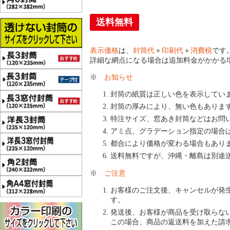
送料無料
表示価格
は、
封筒代
＋
印刷代
＋
消費税
です
詳細な網点になる場合は追加料金がかかる
※
お知らせ
封筒の紙質は正しい色を表示してい
封筒の厚みにより、無い色もありま
特注サイズ、窓あき封筒などはお問
アミ点、グラデーション指定の場合
都合により価格が変わる場合もあり
送料無料ですが、沖縄・離島は別途
※
ご注意
お客様のご注文後、キャンセルが発
す。
発送後、お客様が商品を受け取らな
この場合、商品の返送料を加えた請