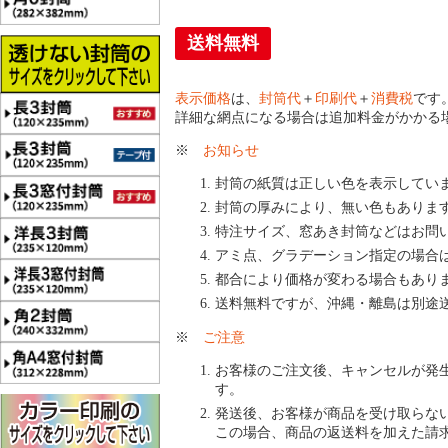
送料無料
表示価格
は、
封筒代
＋
印刷代
＋
消費税
です
詳細な網点になる場合は追加料金がかかる
※
お知らせ
封筒の紙質は正しい色を表示してい
封筒の厚みにより、無い色もありま
特注サイズ、窓あき封筒などはお問
アミ点、グラデーション指定の場合
都合により価格が変わる場合もあり
送料無料ですが、沖縄・離島は別途
※
ご注意
お客様のご注文後、キャンセルが発
す。
発送後、お客様が商品を受け取らな
この場合、商品の返送料を加えた請